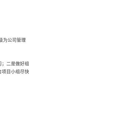
级为公司管理
习
；
二是
做好组
合项目小组尽快