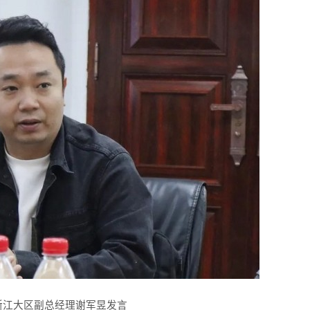
浙江大区副总经理谢军昱
发言