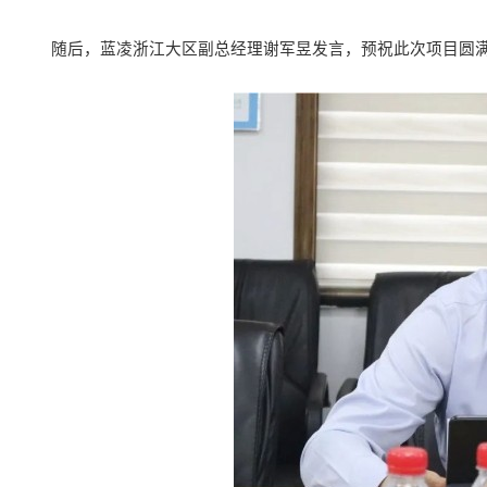
随后，蓝凌浙江大区
副
总经理谢军昱发言，预祝此次项目圆