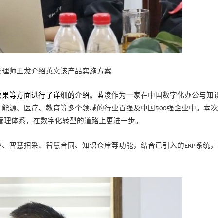
管理师王龙介绍英文该产品实施方案
效果
等方面
进行了详细的介绍。
蓝
凌
作为
一家在中国数字化办公与知
、能源、医疗、教育等多个领域的行业百强及中国
强企业中。本次
500
管理体系，
在数字化转型的道路上更进一步。
控、智慧招采、智慧合同、知识仓库等功能，结合已引入的
系统，
ERP
。