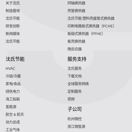
关于沈氏
同轴换热器
制造基地
壳管换热器
沈氏节能
沈氏节能:塑料壳盘管式换热器
研发创新
印刷电路板式换热器（PCHE）
新闻媒体
板翅式换热器（PFHE）
沈氏节能
板壳换热器
微反应器
沈氏节能
服务支持
HVAC
沈氏服务
冷链/冷藏
下载文档
家电/食品
全球服务网络
绿色电力
定制服务
海工船舶
视频
氢能源
子公司
航空 & 航天
杭州微控
动力总成
浙江微智源
工业气体