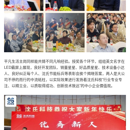
平凡生活主岗同样能共铸不同凡响经验。授奖各个环节，组组英文名字在
LED霸屏上展现，良好开发团队、销量星星、好品质星星、技术设备小达
人、良好纠正每个人、沈氏节能标兵等表彰会挨个揭晓答案，两人是大公
司不停的而行的中流砥柱，以实际效果进行发扬着沈氏科枝“行业专业专
注、以精立业、以质取得成功、创新技术致远”的中小企业價值观。