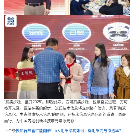
“蹄疾步稳，盛开2025”。脚蹬此次，方可蹄疾步稳；锐意奋发进取，方可
盛开光泽。说站在新的起步，沈氏技术信息将立刻恪守信念，秉着“融慧
信息化，生态健康技术信息”的原则，在技术信息信息化的的道路上勇毅
而行，为中国内地创新科技增光增添光彩！
上个条
换热器热管性能翻倍：5大毛细结构如何平衡毛细力与渗透率？