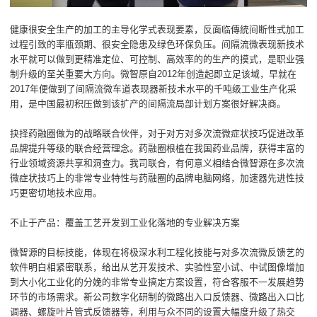
健康很安全生产的加工的主导化学式表现要素，反面临傳統间断性式加工
过程引致的率瓶颈期、很安全隐患及绿色环保负压。间隔流微表现新技术
水平就可以做到更精准定位、可控制、高效率的的生产的摸式，是职业强
制升级的至关重要大方向。微智原自2012年创造起即立足该域，早就在
2017年便做到了间隔流微车道表现器新技术水平的千吨级工业生产化采
用，是中国最初积压做到该扩产的间隔流局部计划方案很好解决商。
抉择药融圈做为的战略联合伙伴，对于对方对多次流微症状技巧促进改革
品牌提升等级的联合经营理念。药融圈根植在我国药业品牌，获得丰富的
行业领域资源共享和洞查力。我司联合，有何意义相结合微智源在多次流
微症状技巧上的非常专业特性与药融圈的品牌电脑网络，加速器先进性技
巧更密切地技术应用。
不止于产品：覆盖工艺开发到工业化落地的专业解决方案
微智源的目标技能，体现在将极深水利工程化技能与对多次流微反馈艺的
软件明白相紧密联系，给出从艺开发技术、实验性室小试、中试图像增加
到大小化工业化的分娩的非常专业搞定方案设置，符合客服不一发展趋势
环节的市场需求。新公司数字化研制的微路出入口反馈器、微路出入口比
调器、螺旋叶片管式反馈器等，利用与众不同的设置大幅度升级了热交