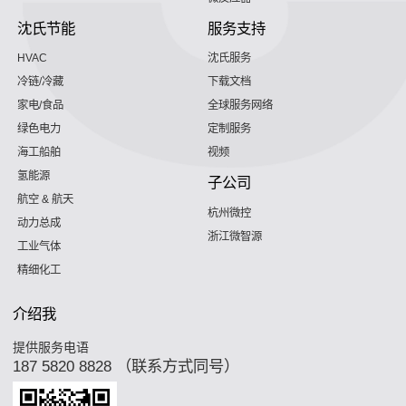
沈氏节能
服务支持
HVAC
沈氏服务
冷链/冷藏
下载文档
家电/食品
全球服务网络
绿色电力
定制服务
海工船舶
视频
氢能源
子公司
航空 & 航天
杭州微控
动力总成
浙江微智源
工业气体
精细化工
介绍我
提供服务电语
187 5820 8828 （联系方式同号）